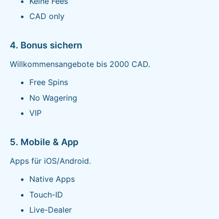
Keine Fees
CAD only
4. Bonus sichern
Willkommensangebote bis 2000 CAD.
Free Spins
No Wagering
VIP
5. Mobile & App
Apps für iOS/Android.
Native Apps
Touch-ID
Live-Dealer