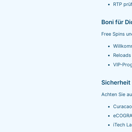
RTP prü
Boni für D
Free Spins un
Willkom
Reloads
VIP-Pr
Sicherheit
Achten Sie au
Curacao
eCOGR
iTech L