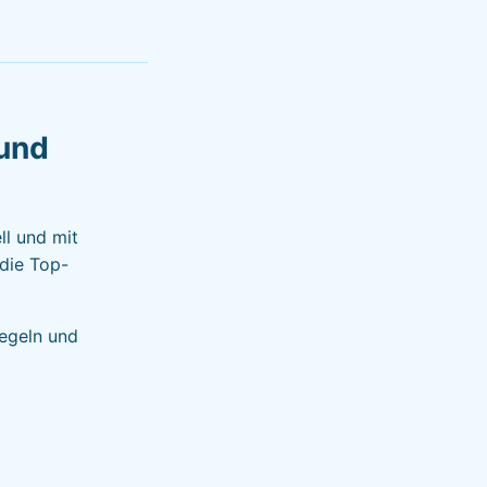
 und
ll und mit
 die Top-
Regeln und