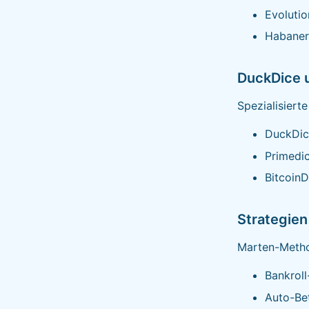
Evolutio
Habane
DuckDice 
Spezialisierte
DuckDic
Primedi
BitcoinD
Strategien
Marten-Method
Bankrol
Auto-Be