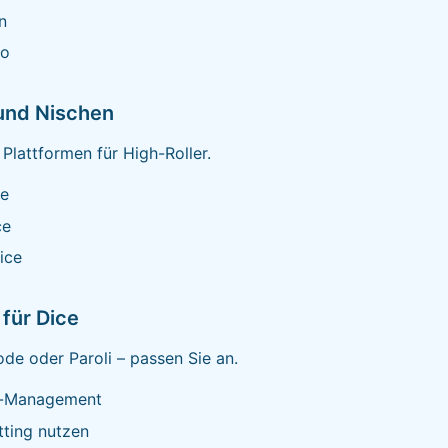
n
ro
und Nischen
 Plattformen für High-Roller.
e
ce
ice
 für Dice
e oder Paroli – passen Sie an.
l-Management
tting nutzen