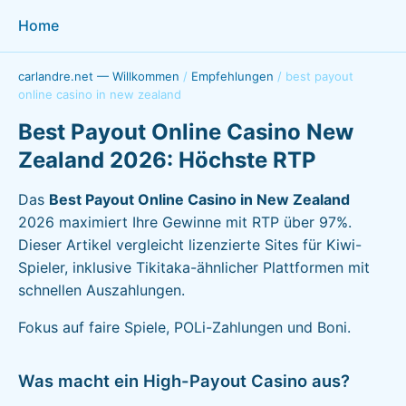
Home
carlandre.net — Willkommen
/
Empfehlungen
/
best payout
online casino in new zealand
Best Payout Online Casino New
Zealand 2026: Höchste RTP
Das
Best Payout Online Casino in New Zealand
2026 maximiert Ihre Gewinne mit RTP über 97%.
Dieser Artikel vergleicht lizenzierte Sites für Kiwi-
Spieler, inklusive Tikitaka-ähnlicher Plattformen mit
schnellen Auszahlungen.
Fokus auf faire Spiele, POLi-Zahlungen und Boni.
Was macht ein High-Payout Casino aus?