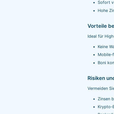
Sofort 
Hohe Zi
Vorteile b
Ideal für High
Keine Wa
Mobile-f
Boni ko
Risiken un
Vermeiden Sie
Zinsen 
Krypto-