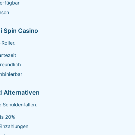
verfügbar
nsen
ei Spin Casino
-Roller.
rtezeit
reundlich
mbinierbar
d Alternativen
 Schuldenfallen.
bis 20%
Einzahlungen