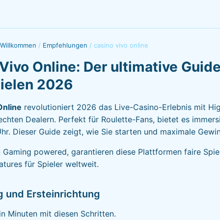
 Willkommen
/
Empfehlungen
/
casino vivo online
Vivo Online: Der ultimative Guid
ielen 2026
Online
revolutioniert 2026 das Live-Casino-Erlebnis mit Hig
chten Dealern. Perfekt für Roulette-Fans, bietet es immers
hr. Dieser Guide zeigt, wie Sie starten und maximale Gewin
 Gaming powered, garantieren diese Plattformen faire Spie
atures für Spieler weltweit.
 und Ersteinrichtung
in Minuten mit diesen Schritten.