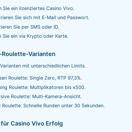
n Sie ein lizenziertes Casino Vivo.
trieren Sie sich mit E-Mail und Passwort.
izieren Sie per SMS oder ID.
n Sie ein via Krypto oder Karte.
-Roulette-Varianten
Varianten mit unterschiedlichen Limits.
ean Roulette: Single Zero, RTP 97,3%.
ning Roulette: Multiplikatoren bis x500.
sive Roulette: Multi-Kamera-Ansicht.
 Roulette: Schnelle Runden unter 30 Sekunden.
 für Casino Vivo Erfolg