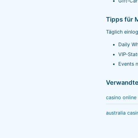
Gift-Ca
Tipps für
Täglich einlo
Daily W
VIP-Stat
Events 
Verwandt
casino online
australia cas