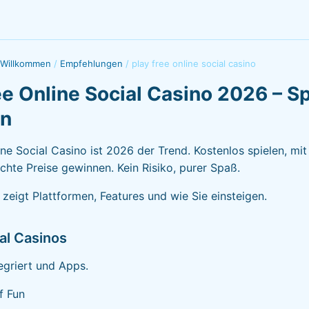
 Willkommen
/
Empfehlungen
/
play free online social casino
ee Online Social Casino 2026 – S
n
ine Social Casino ist 2026 der Trend. Kostenlos spielen, mi
chte Preise gewinnen. Kein Risiko, purer Spaß.
l zeigt Plattformen, Features und wie Sie einsteigen.
al Casinos
griert und Apps.
f Fun