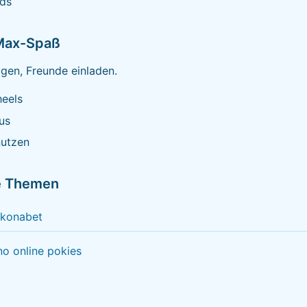
rds
 Max-Spaß
ggen, Freunde einladen.
heels
us
nutzen
e Themen
 konabet
ino online pokies