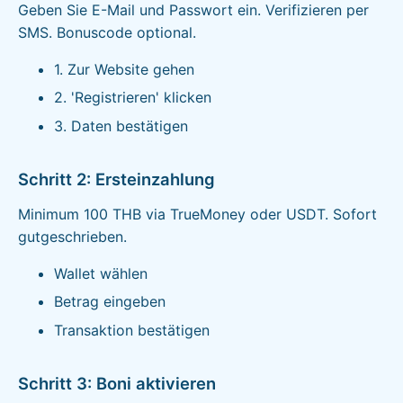
Geben Sie E-Mail und Passwort ein. Verifizieren per
SMS. Bonuscode optional.
1. Zur Website gehen
2. 'Registrieren' klicken
3. Daten bestätigen
Schritt 2: Ersteinzahlung
Minimum 100 THB via TrueMoney oder USDT. Sofort
gutgeschrieben.
Wallet wählen
Betrag eingeben
Transaktion bestätigen
Schritt 3: Boni aktivieren