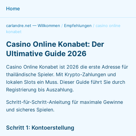
Home
carlandre.net — Willkommen
/
Empfehlungen
/
casino online
konabet
Casino Online Konabet: Der
Ultimative Guide 2026
Casino Online Konabet ist 2026 die erste Adresse für
thailändische Spieler. Mit Krypto-Zahlungen und
lokalen Slots ein Muss. Dieser Guide führt Sie durch
Registrierung bis Auszahlung.
Schritt-für-Schritt-Anleitung für maximale Gewinne
und sicheres Spielen.
Schritt 1: Kontoerstellung