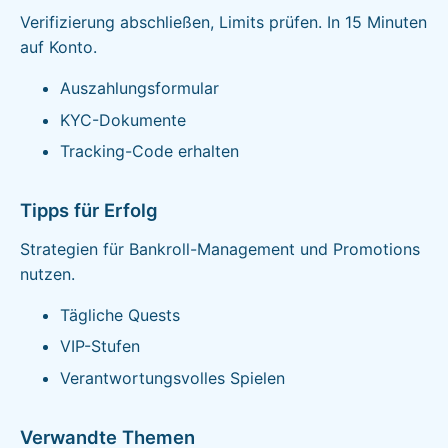
Verifizierung abschließen, Limits prüfen. In 15 Minuten
auf Konto.
Auszahlungsformular
KYC-Dokumente
Tracking-Code erhalten
Tipps für Erfolg
Strategien für Bankroll-Management und Promotions
nutzen.
Tägliche Quests
VIP-Stufen
Verantwortungsvolles Spielen
Verwandte Themen