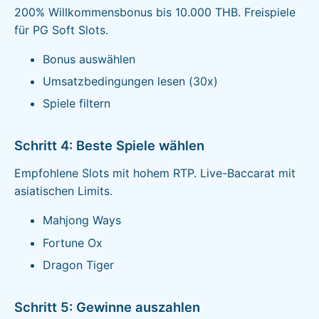
200% Willkommensbonus bis 10.000 THB. Freispiele
für PG Soft Slots.
Bonus auswählen
Umsatzbedingungen lesen (30x)
Spiele filtern
Schritt 4: Beste Spiele wählen
Empfohlene Slots mit hohem RTP. Live-Baccarat mit
asiatischen Limits.
Mahjong Ways
Fortune Ox
Dragon Tiger
Schritt 5: Gewinne auszahlen