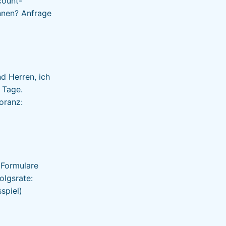
count-
nnen? Anfrage
d Herren, ich
 Tage.
oranz:
 Formulare
olgsrate:
spiel)