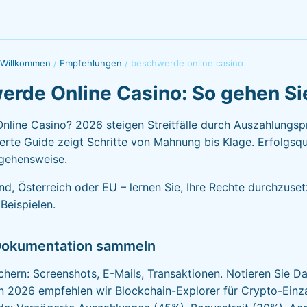
 Willkommen
/
Empfehlungen
/
beschwerde online casino
rde Online Casino: So gehen Si
line Casino? 2026 steigen Streitfälle durch Auszahlungsp
lierte Guide zeigt Schritte von Mahnung bis Klage. Erfolgsq
rgehensweise.
d, Österreich oder EU – lernen Sie, Ihre Rechte durchzuset
Beispielen.
 Dokumentation sammeln
ichern: Screenshots, E-Mails, Transaktionen. Notieren Sie D
n 2026 empfehlen wir Blockchain-Explorer für Crypto-Einz