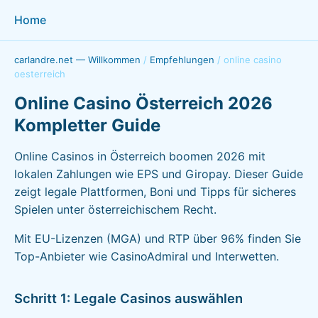
Home
carlandre.net — Willkommen
/
Empfehlungen
/
online casino
oesterreich
Online Casino Österreich 2026
Kompletter Guide
Online Casinos in Österreich boomen 2026 mit
lokalen Zahlungen wie EPS und Giropay. Dieser Guide
zeigt legale Plattformen, Boni und Tipps für sicheres
Spielen unter österreichischem Recht.
Mit EU-Lizenzen (MGA) und RTP über 96% finden Sie
Top-Anbieter wie CasinoAdmiral und Interwetten.
Schritt 1: Legale Casinos auswählen