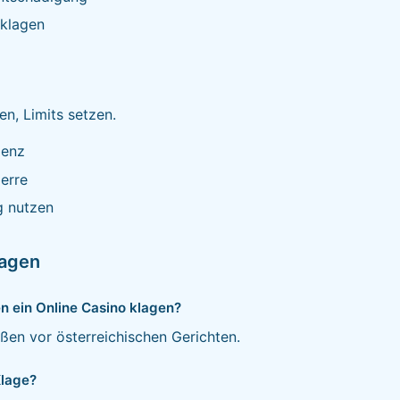
vklagen
n
en, Limits setzen.
zenz
erre
g nutzen
ragen
n ein Online Casino klagen?
ößen vor österreichischen Gerichten.
Klage?