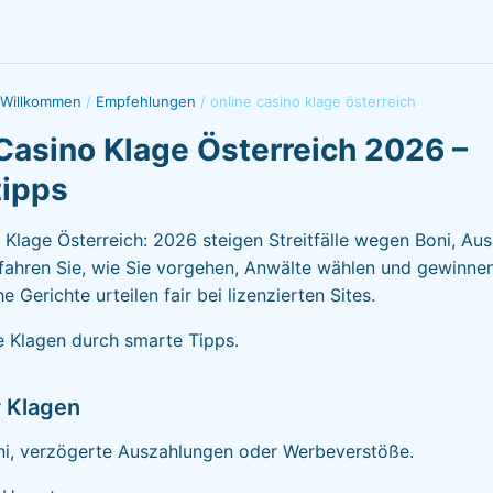
 Willkommen
/
Empfehlungen
/
online casino klage österreich
Casino Klage Österreich 2026 –
tipps
 Klage Österreich: 2026 steigen Streitfälle wegen Boni, Au
fahren Sie, wie Sie vorgehen, Anwälte wählen und gewinnen
e Gerichte urteilen fair bei lizenzierten Sites.
e Klagen durch smarte Tipps.
r Klagen
ni, verzögerte Auszahlungen oder Werbeverstöße.