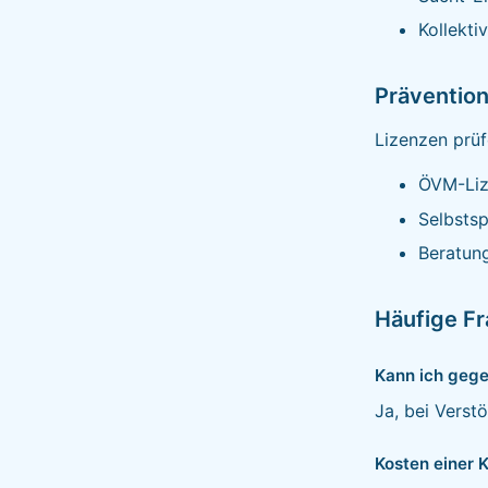
Kollekti
Präventio
Lizenzen prüf
ÖVM-Li
Selbstsp
Beratun
Häufige F
Kann ich gege
Ja, bei Verst
Kosten einer 