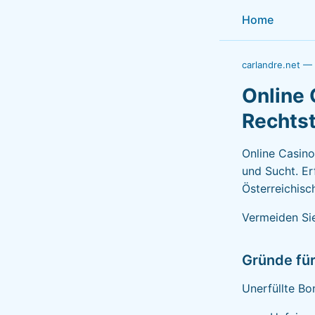
Home
carlandre.net —
Online 
Rechts
Online Casino
und Sucht. Er
Österreichisch
Vermeiden Si
Gründe fü
Unerfüllte Bo