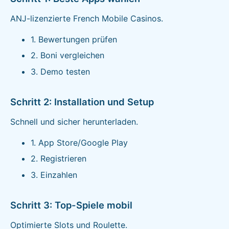
ANJ-lizenzierte French Mobile Casinos.
1. Bewertungen prüfen
2. Boni vergleichen
3. Demo testen
Schritt 2: Installation und Setup
Schnell und sicher herunterladen.
1. App Store/Google Play
2. Registrieren
3. Einzahlen
Schritt 3: Top-Spiele mobil
Optimierte Slots und Roulette.