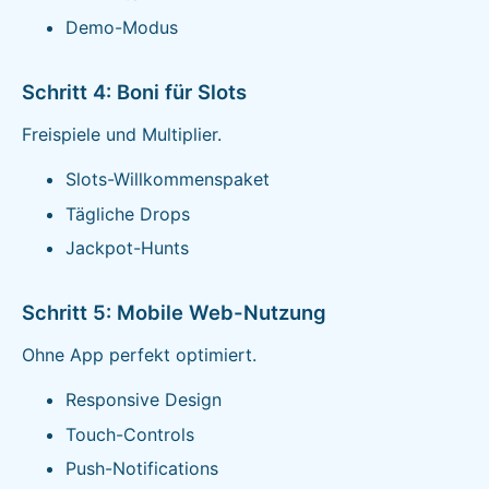
Demo-Modus
Schritt 4: Boni für Slots
Freispiele und Multiplier.
Slots-Willkommenspaket
Tägliche Drops
Jackpot-Hunts
Schritt 5: Mobile Web-Nutzung
Ohne App perfekt optimiert.
Responsive Design
Touch-Controls
Push-Notifications