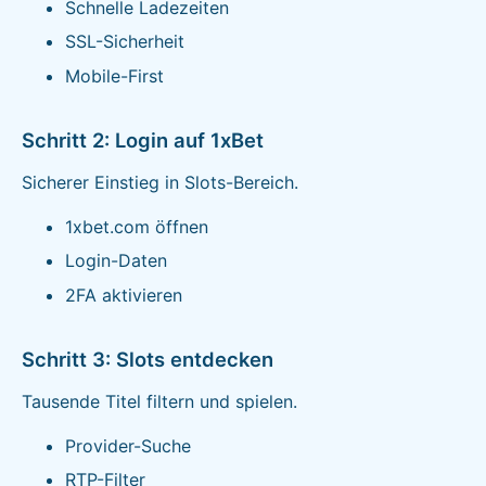
Schnelle Ladezeiten
SSL-Sicherheit
Mobile-First
Schritt 2: Login auf 1xBet
Sicherer Einstieg in Slots-Bereich.
1xbet.com öffnen
Login-Daten
2FA aktivieren
Schritt 3: Slots entdecken
Tausende Titel filtern und spielen.
Provider-Suche
RTP-Filter