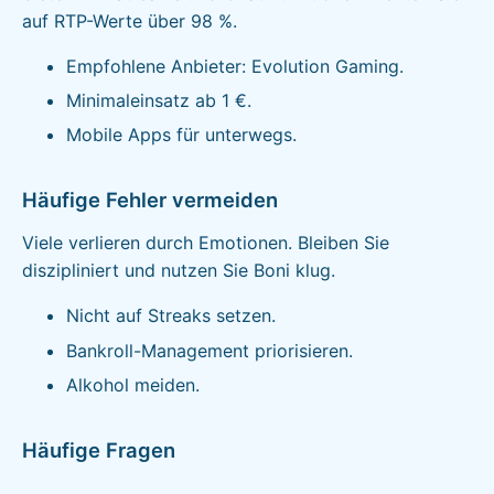
auf RTP-Werte über 98 %.
Empfohlene Anbieter: Evolution Gaming.
Minimaleinsatz ab 1 €.
Mobile Apps für unterwegs.
Häufige Fehler vermeiden
Viele verlieren durch Emotionen. Bleiben Sie
diszipliniert und nutzen Sie Boni klug.
Nicht auf Streaks setzen.
Bankroll-Management priorisieren.
Alkohol meiden.
Häufige Fragen