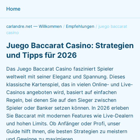
Home
carlandre.net — Willkommen
/
Empfehlungen
/
juego baccarat
casino
Juego Baccarat Casino: Strategien
und Tipps für 2026
Das Juego Baccarat Casino fasziniert Spieler
weltweit mit seiner Eleganz und Spannung. Dieses
klassische Kartenspiel, das in vielen Online- und Live-
Casinos angeboten wird, basiert auf einfachen
Regeln, bei denen Sie auf den Sieger zwischen
Spieler oder Banker setzen können. In 2026 erleben
Sie Baccarat mit modernen Features wie Live-Dealern
und hohen Limits. Ob Anfänger oder Profi, unser
Guide hilft Ihnen, die besten Strategien zu meistern
und Gewinne zu maximieren.