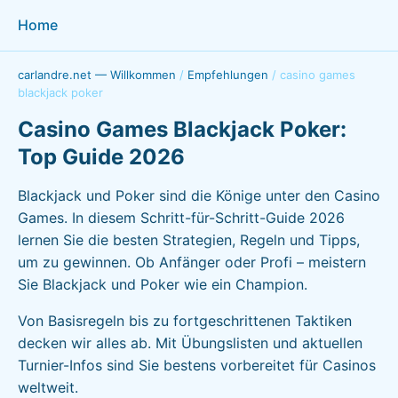
Home
carlandre.net — Willkommen
/
Empfehlungen
/
casino games
blackjack poker
Casino Games Blackjack Poker:
Top Guide 2026
Blackjack und Poker sind die Könige unter den Casino
Games. In diesem Schritt-für-Schritt-Guide 2026
lernen Sie die besten Strategien, Regeln und Tipps,
um zu gewinnen. Ob Anfänger oder Profi – meistern
Sie Blackjack und Poker wie ein Champion.
Von Basisregeln bis zu fortgeschrittenen Taktiken
decken wir alles ab. Mit Übungslisten und aktuellen
Turnier-Infos sind Sie bestens vorbereitet für Casinos
weltweit.