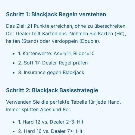
Schritt 1: Blackjack Regeln verstehen
Das Ziel: 21 Punkte erreichen, ohne zu überschreiten.
Der Dealer teilt Karten aus. Nehmen Sie Karten (Hit),
halten (Stand) oder verdoppeln (Double).
1. Kartenwerte: As=1/11, Bilder=10
2. Soft 17: Dealer-Regel prüfen
3. Insurance gegen Blackjack
Schritt 2: Blackjack Basisstrategie
Verwenden Sie die perfekte Tabelle für jede Hand.
Immer splitten Aces und 8er.
1. Hard 12 vs. Dealer 2-3: Hit
2. Hard 16 vs. Dealer 7+: Hit