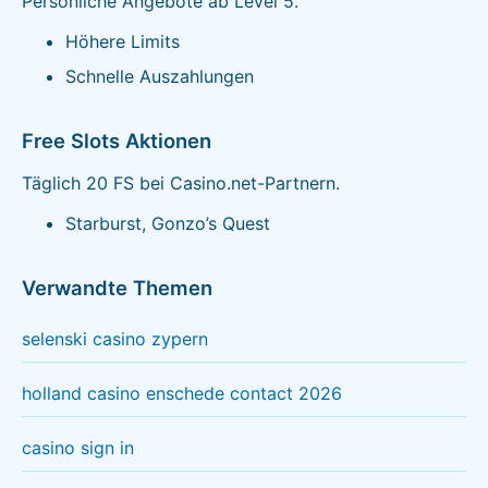
Persönliche Angebote ab Level 5.
Höhere Limits
Schnelle Auszahlungen
Free Slots Aktionen
Täglich 20 FS bei Casino.net-Partnern.
Starburst, Gonzo’s Quest
Verwandte Themen
selenski casino zypern
holland casino enschede contact 2026
casino sign in