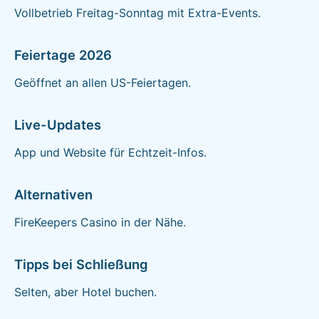
Vollbetrieb Freitag-Sonntag mit Extra-Events.
Feiertage 2026
Geöffnet an allen US-Feiertagen.
Live-Updates
App und Website für Echtzeit-Infos.
Alternativen
FireKeepers Casino in der Nähe.
Tipps bei Schließung
Selten, aber Hotel buchen.