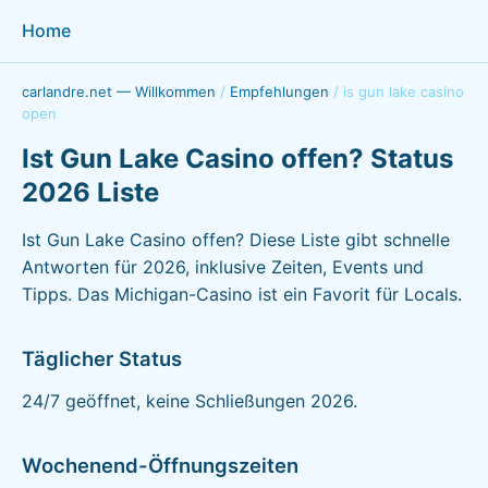
Home
carlandre.net — Willkommen
/
Empfehlungen
/
is gun lake casino
open
Ist Gun Lake Casino offen? Status
2026 Liste
Ist Gun Lake Casino offen? Diese Liste gibt schnelle
Antworten für 2026, inklusive Zeiten, Events und
Tipps. Das Michigan-Casino ist ein Favorit für Locals.
Täglicher Status
24/7 geöffnet, keine Schließungen 2026.
Wochenend-Öffnungszeiten