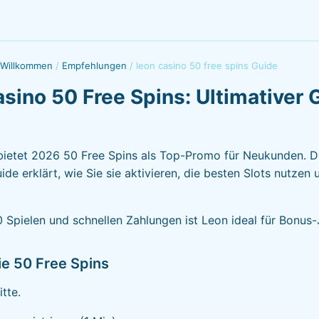
 Willkommen
/
Empfehlungen
/
leon casino 50 free spins Guide
sino 50 Free Spins: Ultimativer 
bietet 2026 50 Free Spins als Top-Promo für Neukunden. D
uide erklärt, wie Sie sie aktivieren, die besten Slots nutze
 Spielen und schnellen Zahlungen ist Leon ideal für Bonus-
ie 50 Free Spins
tte.