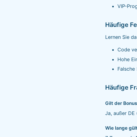
VIP-Pro
Häufige F
Lernen Sie da
Code ve
Hohe Ei
Falsche 
Häufige F
Gilt der Bonus
Ja, außer DE
Wie lange gül