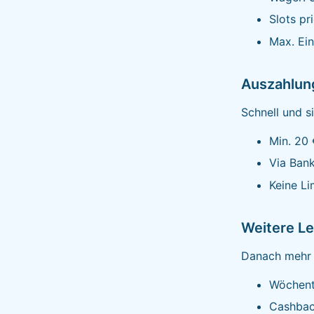
Slots pr
Max. Ein
Auszahlun
Schnell und si
Min. 20
Via Bank
Keine Li
Weitere Le
Danach mehr 
Wöchent
Cashbac