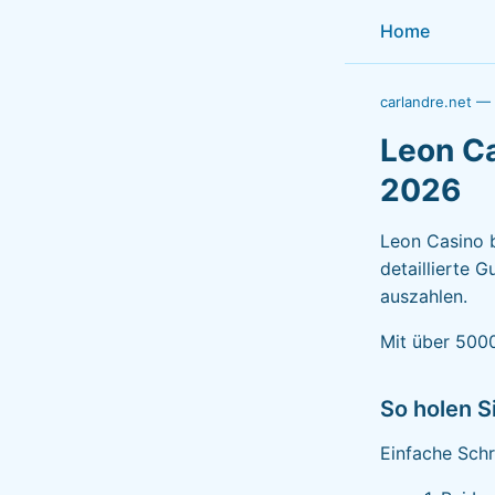
Home
carlandre.net —
Leon Ca
2026
Leon Casino 
detaillierte G
auszahlen.
Mit über 5000
So holen S
Einfache Schri