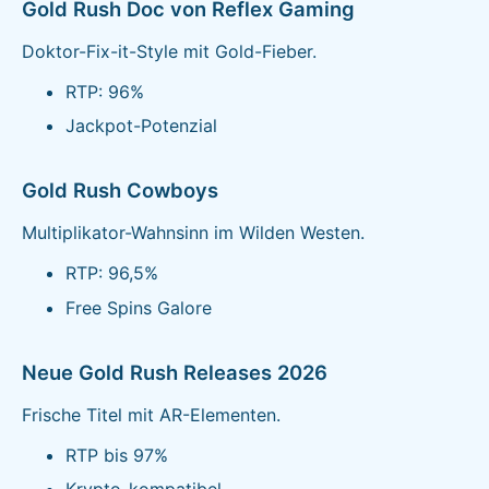
Gold Rush Doc von Reflex Gaming
Doktor-Fix-it-Style mit Gold-Fieber.
RTP: 96%
Jackpot-Potenzial
Gold Rush Cowboys
Multiplikator-Wahnsinn im Wilden Westen.
RTP: 96,5%
Free Spins Galore
Neue Gold Rush Releases 2026
Frische Titel mit AR-Elementen.
RTP bis 97%