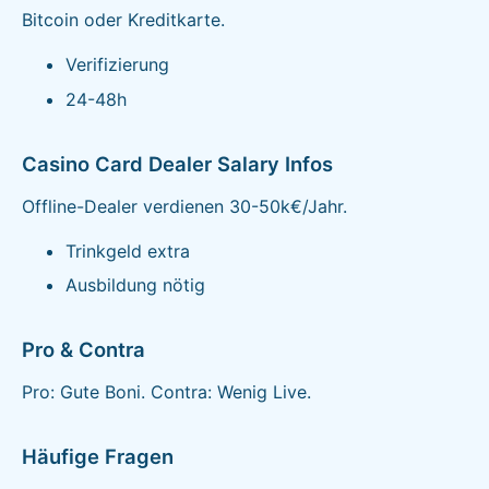
Bitcoin oder Kreditkarte.
Verifizierung
24-48h
Casino Card Dealer Salary Infos
Offline-Dealer verdienen 30-50k€/Jahr.
Trinkgeld extra
Ausbildung nötig
Pro & Contra
Pro: Gute Boni. Contra: Wenig Live.
Häufige Fragen