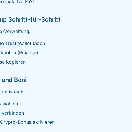
uneJack: No KYC
up Schritt-für-Schritt
o-Verwaltung.
ie Trust Wallet laden
 kaufen (Binance)
se kopieren
 und Boni
onusreich.
o wählen
t verbinden
 Crypto-Bonus aktivieren