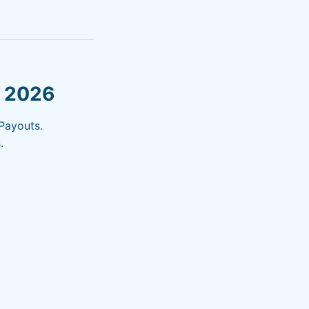
e 2026
Payouts.
.