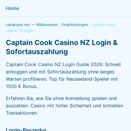
Home
carlandre.net — Willkommen
/
Empfehlungen
/
captain cook
casino nz login
Captain Cook Casino NZ Login &
Sofortauszahlung
Captain Cook Casino NZ Login Guide 2026: Schnell
einloggen und mit Sofortauszahlung ohne langes
Warten profitieren. Top für Neuseeland-Spieler mit
1500 € Bonus.
Erfahren Sie, wie Sie ohne Anmeldung spielen und
auszahlen. Casino mit hoher Sicherheit und schnellen
Transaktionen.
Login-Prozedur