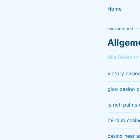
Home
carlandre.net —
Allgem
Alle Seiten in
victory casin
gioo casino 
is rich palms 
b9 club casin
casino near a