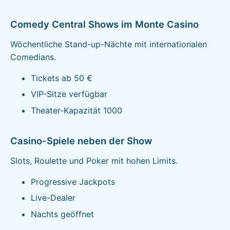
Comedy Central Shows im Monte Casino
Wöchentliche Stand-up-Nächte mit internationalen
Comedians.
Tickets ab 50 €
VIP-Sitze verfügbar
Theater-Kapazität 1000
Casino-Spiele neben der Show
Slots, Roulette und Poker mit hohen Limits.
Progressive Jackpots
Live-Dealer
Nachts geöffnet