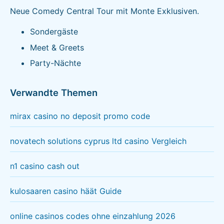
Neue Comedy Central Tour mit Monte Exklusiven.
Sondergäste
Meet & Greets
Party-Nächte
Verwandte Themen
mirax casino no deposit promo code
novatech solutions cyprus ltd casino Vergleich
n1 casino cash out
kulosaaren casino häät Guide
online casinos codes ohne einzahlung 2026