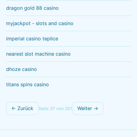
dragon gold 88 casino
myjackpot - slots and casino
imperial casino teplice
nearest slot machine casino
dhoze casino
titans spins casino
← Zurück
Weiter →
Seite 37 von 251