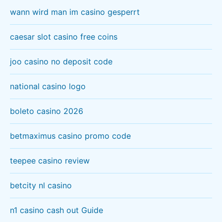
wann wird man im casino gesperrt
caesar slot casino free coins
joo casino no deposit code
national casino logo
boleto casino 2026
betmaximus casino promo code
teepee casino review
betcity nl casino
n1 casino cash out Guide