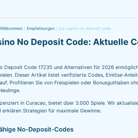
 Willkommen
/
Empfehlungen
/
joo casino no deposit code
ino No Deposit Code: Aktuelle 
o Deposit Code 17235 und Alternativen für 2026 ermöglic
pielen. Dieser Artikel listet verifizierte Codes, Einlöse-Anle
uf. Profitieren Sie von Freispielen oder Bonusguthaben oh
Neulinge.
izenziert in Curacao, bietet über 3.000 Spiele. Wir aktualis
 erklären Strategien für maximale Gewinne.
fähige No-Deposit-Codes