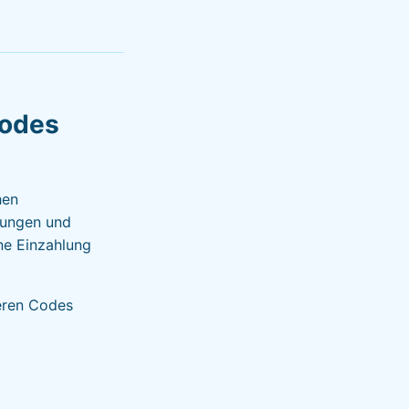
Codes
hen
itungen und
ne Einzahlung
ieren Codes