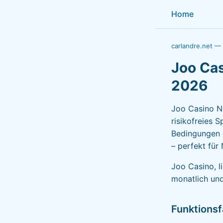
Home
carlandre.net —
Joo Cas
2026
Joo Casino N
risikofreies S
Bedingungen a
– perfekt für 
Joo Casino, l
monatlich und
Funktions