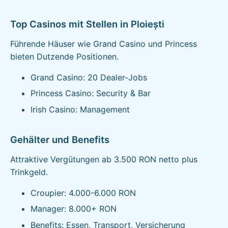
Top Casinos mit Stellen in Ploiești
Führende Häuser wie Grand Casino und Princess
bieten Dutzende Positionen.
Grand Casino: 20 Dealer-Jobs
Princess Casino: Security & Bar
Irish Casino: Management
Gehälter und Benefits
Attraktive Vergütungen ab 3.500 RON netto plus
Trinkgeld.
Croupier: 4.000-6.000 RON
Manager: 8.000+ RON
Benefits: Essen, Transport, Versicherung