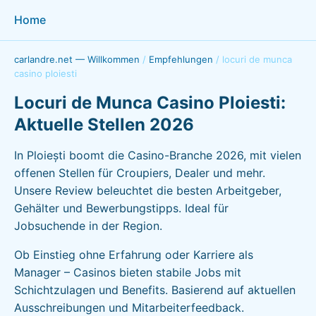
Home
carlandre.net — Willkommen
/
Empfehlungen
/
locuri de munca
casino ploiesti
Locuri de Munca Casino Ploiesti:
Aktuelle Stellen 2026
In Ploiești boomt die Casino-Branche 2026, mit vielen
offenen Stellen für Croupiers, Dealer und mehr.
Unsere Review beleuchtet die besten Arbeitgeber,
Gehälter und Bewerbungstipps. Ideal für
Jobsuchende in der Region.
Ob Einstieg ohne Erfahrung oder Karriere als
Manager – Casinos bieten stabile Jobs mit
Schichtzulagen und Benefits. Basierend auf aktuellen
Ausschreibungen und Mitarbeiterfeedback.