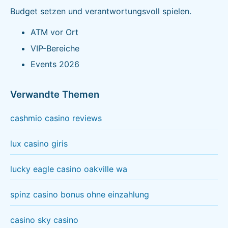
Budget setzen und verantwortungsvoll spielen.
ATM vor Ort
VIP-Bereiche
Events 2026
Verwandte Themen
cashmio casino reviews
lux casino giris
lucky eagle casino oakville wa
spinz casino bonus ohne einzahlung
casino sky casino