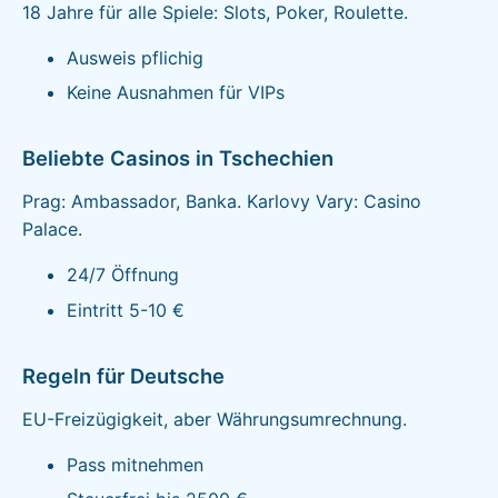
18 Jahre für alle Spiele: Slots, Poker, Roulette.
Ausweis pflichig
Keine Ausnahmen für VIPs
Beliebte Casinos in Tschechien
Prag: Ambassador, Banka. Karlovy Vary: Casino
Palace.
24/7 Öffnung
Eintritt 5-10 €
Regeln für Deutsche
EU-Freizügigkeit, aber Währungsumrechnung.
Pass mitnehmen