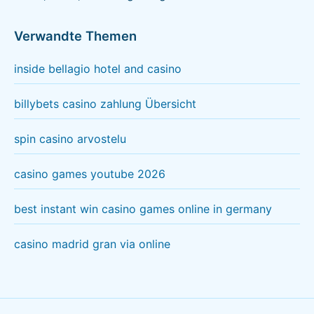
Verwandte Themen
inside bellagio hotel and casino
billybets casino zahlung Übersicht
spin casino arvostelu
casino games youtube 2026
best instant win casino games online in germany
casino madrid gran via online