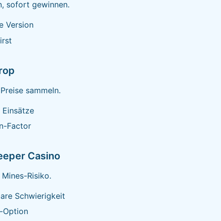
, sofort gewinnen.
e Version
irst
Drop
, Preise sammeln.
 Einsätze
n-Factor
eeper Casino
 Mines-Risiko.
are Schwierigkeit
-Option