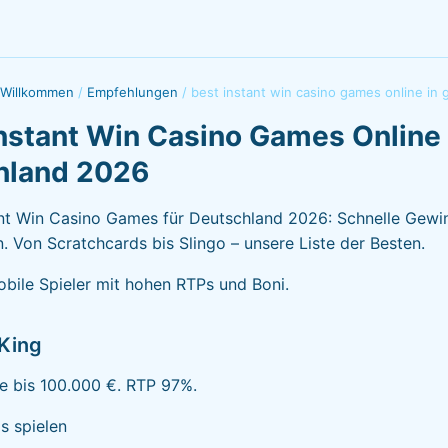
 Willkommen
/
Empfehlungen
/
best instant win casino games online in
nstant Win Casino Games Online 
hland 2026
ant Win Casino Games für Deutschland 2026: Schnelle Gewi
. Von Scratchcards bis Slingo – unsere Liste der Besten.
obile Spieler mit hohen RTPs und Boni.
 King
e bis 100.000 €. RTP 97%.
s spielen