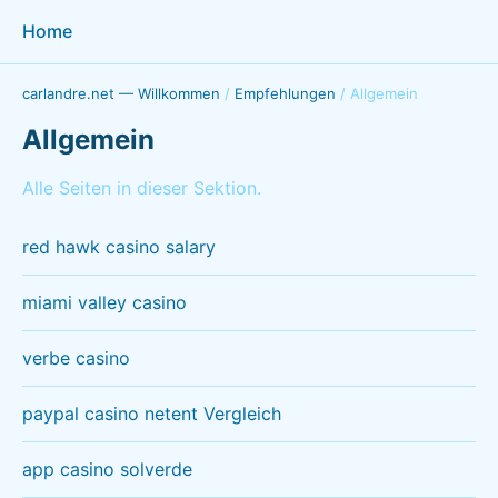
Home
carlandre.net — Willkommen
/
Empfehlungen
/
Allgemein
Allgemein
Alle Seiten in dieser Sektion.
red hawk casino salary
miami valley casino
verbe casino
paypal casino netent Vergleich
app casino solverde