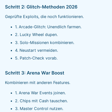
Schritt 2: Glitch-Methoden 2026
Geprüfte Exploits, die noch funktionieren.
1. Arcade-Glitch: Unendlich farmen.
2. Lucky Wheel dupen.
3. Solo-Missionen kombinieren.
4. Neustart vermeiden.
5. Patch-Check vorab.
Schritt 3: Arena War Boost
Kombinieren mit anderen Features.
1. Arena War Events joinen.
2. Chips mit Cash tauschen.
3. Master Control nutzen.