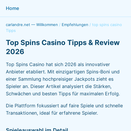
Home
carlandre.net — Willkommen
/
Empfehlungen
/
top spins casino
Tipps
Top Spins Casino Tipps & Review
2026
Top Spins Casino hat sich 2026 als innovativer
Anbieter etabliert. Mit einzigartigen Spins-Boni und
einer Sammlung hochpreisiger Jackpots zieht es
Spieler an. Dieser Artikel analysiert die Stärken,
Schwächen und besten Tipps für maximalen Erfolg.
Die Plattform fokussiert auf faire Spiele und schnelle
Transaktionen, ideal für erfahrene Spieler.
Spieleauswahl im Detail