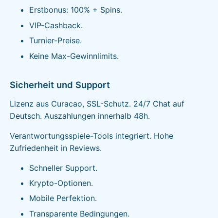
Erstbonus: 100% + Spins.
VIP-Cashback.
Turnier-Preise.
Keine Max-Gewinnlimits.
Sicherheit und Support
Lizenz aus Curacao, SSL-Schutz. 24/7 Chat auf
Deutsch. Auszahlungen innerhalb 48h.
Verantwortungsspiele-Tools integriert. Hohe
Zufriedenheit in Reviews.
Schneller Support.
Krypto-Optionen.
Mobile Perfektion.
Transparente Bedingungen.