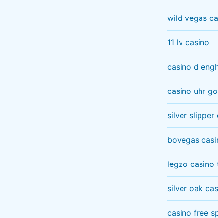
wild vegas ca
11 lv casino
casino d engh
casino uhr g
silver slipper
bovegas casin
legzo casino 
silver oak ca
casino free sp