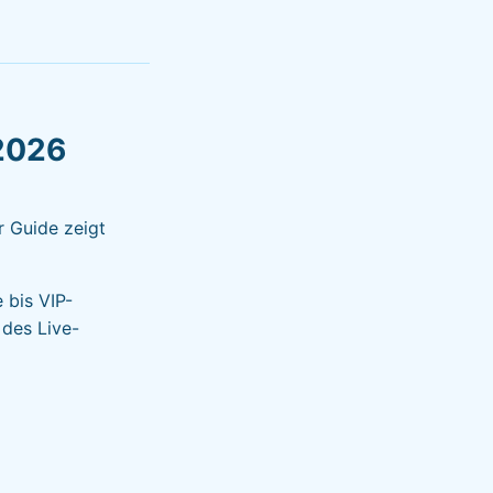
 2026
r Guide zeigt
 bis VIP-
 des Live-