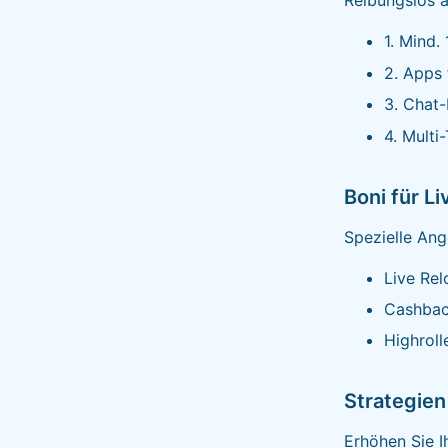
Reibungslos a
1. Mind.
2. Apps 
3. Chat-
4. Multi
Boni für Li
Spezielle An
Live Rel
Cashback
Highroll
Strategien
Erhöhen Sie 