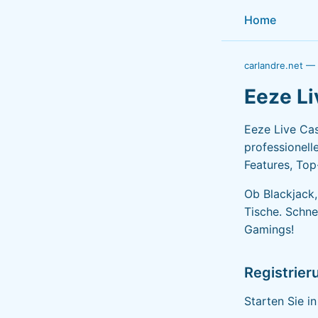
Home
carlandre.net —
Eeze Li
Eeze Live Cas
professionell
Features, Top
Ob Blackjack,
Tische. Schnel
Gamings!
Registrier
Starten Sie i