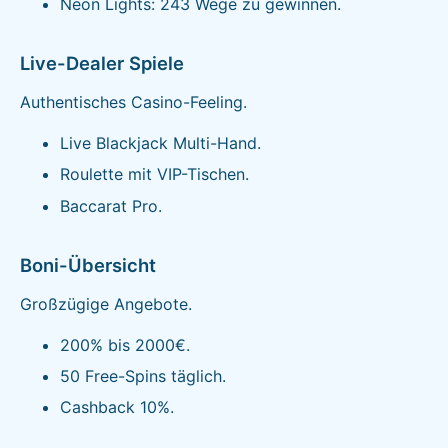
Neon Lights: 243 Wege zu gewinnen.
Live-Dealer Spiele
Authentisches Casino-Feeling.
Live Blackjack Multi-Hand.
Roulette mit VIP-Tischen.
Baccarat Pro.
Boni-Übersicht
Großzügige Angebote.
200% bis 2000€.
50 Free-Spins täglich.
Cashback 10%.