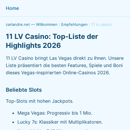
Home
carlandre.net — Willkommen
/
Empfehlungen
/
11 lv casino
11 LV Casino: Top-Liste der
Highlights 2026
11 LV Casino bringt Las Vegas direkt zu Ihnen. Unsere
Liste präsentiert die besten Features, Spiele und Boni
dieses Vegas-inspirierten Online-Casinos 2026.
Beliebte Slots
Top-Slots mit hohen Jackpots.
Mega Vegas: Progressiv bis 1 Mio.
Lucky 7s: Klassiker mit Multiplikatoren.