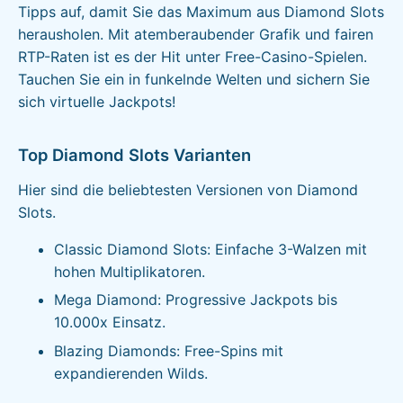
Tipps auf, damit Sie das Maximum aus Diamond Slots
herausholen. Mit atemberaubender Grafik und fairen
RTP-Raten ist es der Hit unter Free-Casino-Spielen.
Tauchen Sie ein in funkelnde Welten und sichern Sie
sich virtuelle Jackpots!
Top Diamond Slots Varianten
Hier sind die beliebtesten Versionen von Diamond
Slots.
Classic Diamond Slots: Einfache 3-Walzen mit
hohen Multiplikatoren.
Mega Diamond: Progressive Jackpots bis
10.000x Einsatz.
Blazing Diamonds: Free-Spins mit
expandierenden Wilds.