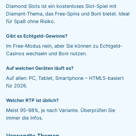
Diamond Slots ist ein kostenloses Slot-Spiel mit
Diamant-Thema, das Free-Spins und Boni bietet. Ideal
für Spaß ohne Risiko.
Gibt es Echtgeld-Gewinne?
Im Free-Modus nein, aber Sie können zu Echtgeld-
Casinos wechseln und Boni nutzen.
Auf welchen Geräten läuft es?
Auf allen: PC, Tablet, Smartphone – HTML5-basiert
für 2026.
Welcher RTP ist üblich?
Meist 95-98%, je nach Variante. Überprüfen Sie
immer die Infos.
Verwandte Themen