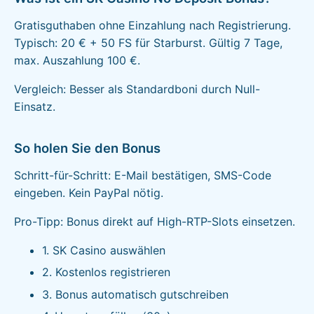
Gratisguthaben ohne Einzahlung nach Registrierung.
Typisch: 20 € + 50 FS für Starburst. Gültig 7 Tage,
max. Auszahlung 100 €.
Vergleich: Besser als Standardboni durch Null-
Einsatz.
So holen Sie den Bonus
Schritt-für-Schritt: E-Mail bestätigen, SMS-Code
eingeben. Kein PayPal nötig.
Pro-Tipp: Bonus direkt auf High-RTP-Slots einsetzen.
1. SK Casino auswählen
2. Kostenlos registrieren
3. Bonus automatisch gutschreiben