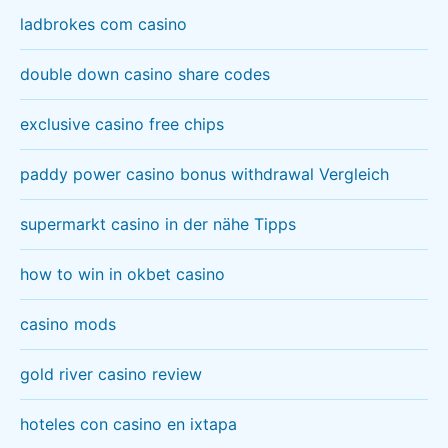
ladbrokes com casino
double down casino share codes
exclusive casino free chips
paddy power casino bonus withdrawal Vergleich
supermarkt casino in der nähe Tipps
how to win in okbet casino
casino mods
gold river casino review
hoteles con casino en ixtapa