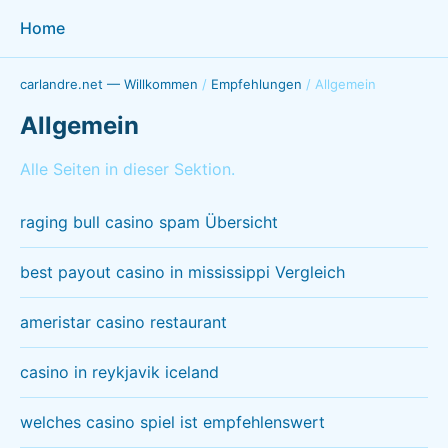
Home
carlandre.net — Willkommen
/
Empfehlungen
/
Allgemein
Allgemein
Alle Seiten in dieser Sektion.
raging bull casino spam Übersicht
best payout casino in mississippi Vergleich
ameristar casino restaurant
casino in reykjavik iceland
welches casino spiel ist empfehlenswert