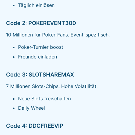
Täglich einlösen
Code 2: POKEREVENT300
10 Millionen für Poker-Fans. Event-spezifisch.
Poker-Turnier boost
Freunde einladen
Code 3: SLOTSHAREMAX
7 Millionen Slots-Chips. Hohe Volatilität.
Neue Slots freischalten
Daily Wheel
Code 4: DDCFREEVIP