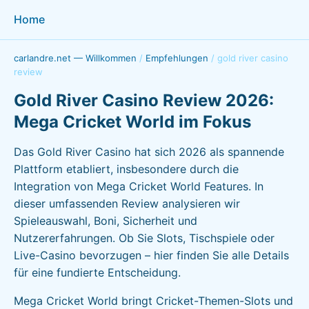
Home
carlandre.net — Willkommen
/
Empfehlungen
/
gold river casino
review
Gold River Casino Review 2026:
Mega Cricket World im Fokus
Das Gold River Casino hat sich 2026 als spannende
Plattform etabliert, insbesondere durch die
Integration von Mega Cricket World Features. In
dieser umfassenden Review analysieren wir
Spieleauswahl, Boni, Sicherheit und
Nutzererfahrungen. Ob Sie Slots, Tischspiele oder
Live-Casino bevorzugen – hier finden Sie alle Details
für eine fundierte Entscheidung.
Mega Cricket World bringt Cricket-Themen-Slots und