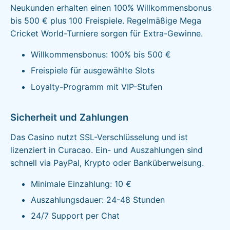
Neukunden erhalten einen 100% Willkommensbonus
bis 500 € plus 100 Freispiele. Regelmäßige Mega
Cricket World-Turniere sorgen für Extra-Gewinne.
Willkommensbonus: 100% bis 500 €
Freispiele für ausgewählte Slots
Loyalty-Programm mit VIP-Stufen
Sicherheit und Zahlungen
Das Casino nutzt SSL-Verschlüsselung und ist
lizenziert in Curacao. Ein- und Auszahlungen sind
schnell via PayPal, Krypto oder Banküberweisung.
Minimale Einzahlung: 10 €
Auszahlungsdauer: 24-48 Stunden
24/7 Support per Chat