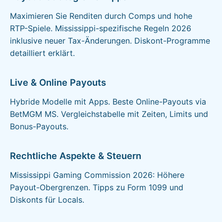
Maximieren Sie Renditen durch Comps und hohe
RTP-Spiele. Mississippi-spezifische Regeln 2026
inklusive neuer Tax-Änderungen. Diskont-Programme
detailliert erklärt.
Live & Online Payouts
Hybride Modelle mit Apps. Beste Online-Payouts via
BetMGM MS. Vergleichstabelle mit Zeiten, Limits und
Bonus-Payouts.
Rechtliche Aspekte & Steuern
Mississippi Gaming Commission 2026: Höhere
Payout-Obergrenzen. Tipps zu Form 1099 und
Diskonts für Locals.