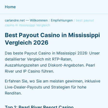
Home
carlandre.net — Willkommen
/
Empfehlungen
/
best payout
casino in mississippi Vergleich
Best Payout Casino in Mississippi
Vergleich 2026
Das beste Payout Casino in Mississippi 2026: Unser
detaillierter Vergleich mit RTP-Raten,
Auszahlungszeiten und Diskont-Angeboten. Pearl
River und IP Casino führen.
Erfahren Sie, wo Sie am meisten gewinnen, inklusive
Live-Dealer-Payouts und Strategien für hohe
Renditen.
Top 1: Pearl River Resort Casino