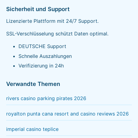
Sicherheit und Support
Lizenzierte Plattform mit 24/7 Support.
SSL-Verschlüsselung schützt Daten optimal.
DEUTSCHE Support
Schnelle Auszahlungen
Verifizierung in 24h
Verwandte Themen
rivers casino parking pirates 2026
royalton punta cana resort and casino reviews 2026
imperial casino teplice