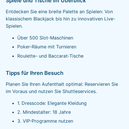
Spiele und Tische im Überblick
Entdecken Sie eine breite Palette an Spielen: Von
klassischem Blackjack bis hin zu innovativen Live-
Spielen.
Über 500 Slot-Maschinen
Poker-Räume mit Turnieren
Roulette- und Baccarat-Tische
Tipps für Ihren Besuch
Planen Sie Ihren Aufenthalt optimal: Reservieren Sie
im Voraus und nutzen Sie Shuttleservices.
1. Dresscode: Elegante Kleidung
2. Mindestalter: 18 Jahre
3. VIP-Programme nutzen