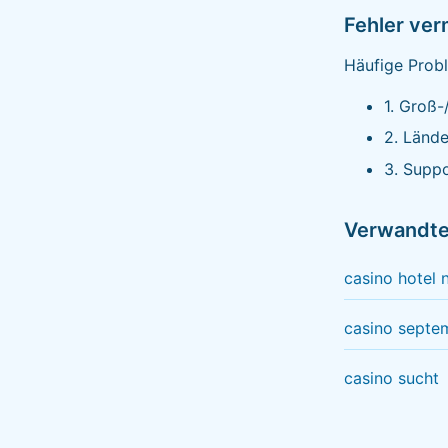
Fehler ve
Häufige Prob
1. Groß-
2. Länd
3. Suppo
Verwandt
casino hotel 
casino septe
casino sucht