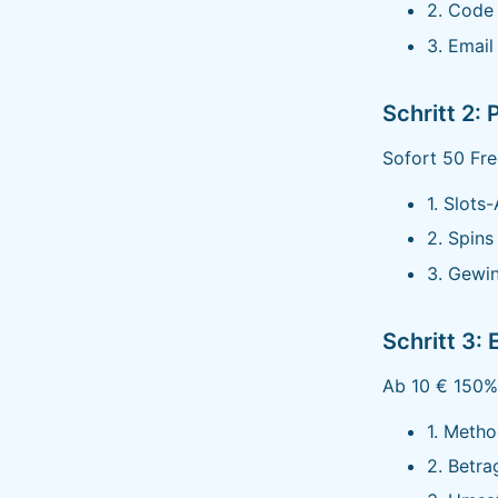
2. Code
3. Email 
Schritt 2:
Sofort 50 Fre
1. Slots
2. Spins
3. Gewi
Schritt 3:
Ab 10 € 150% 
1. Meth
2. Betr