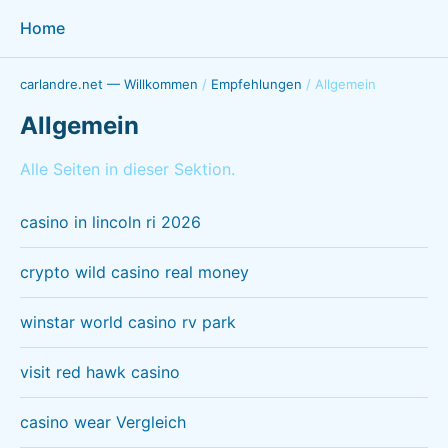
Home
carlandre.net — Willkommen
/
Empfehlungen
/
Allgemein
Allgemein
Alle Seiten in dieser Sektion.
casino in lincoln ri 2026
crypto wild casino real money
winstar world casino rv park
visit red hawk casino
casino wear Vergleich