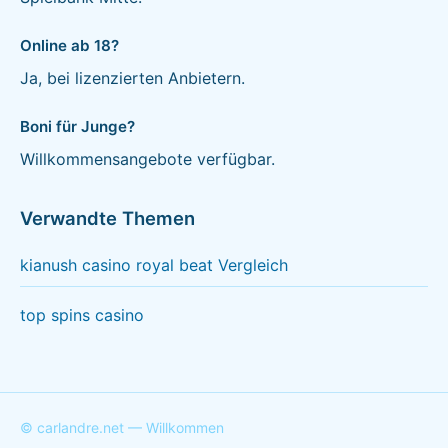
Online ab 18?
Ja, bei lizenzierten Anbietern.
Boni für Junge?
Willkommensangebote verfügbar.
Verwandte Themen
kianush casino royal beat Vergleich
top spins casino
© carlandre.net — Willkommen