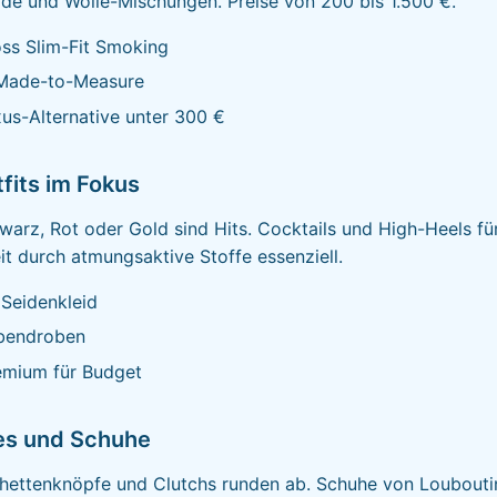
ide und Wolle-Mischungen. Preise von 200 bis 1.500 €.
ss Slim-Fit Smoking
Made-to-Measure
us-Alternative unter 300 €
fits im Fokus
hwarz, Rot oder Gold sind Hits. Cocktails und High-Heels f
t durch atmungsaktive Stoffe essenziell.
Seidenkleid
bendroben
mium für Budget
es und Schuhe
hettenknöpfe und Clutchs runden ab. Schuhe von Louboutin