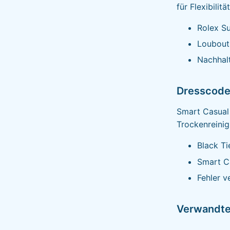
für Flexibilit
Rolex S
Loubout
Nachhal
Dresscode
Smart Casual 
Trockenreini
Black Ti
Smart C
Fehler v
Verwandt