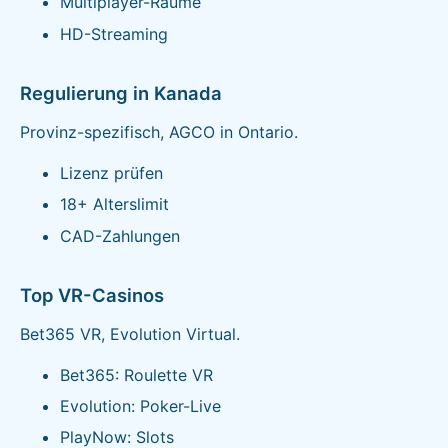
Multiplayer-Räume
HD-Streaming
Regulierung in Kanada
Provinz-spezifisch, AGCO in Ontario.
Lizenz prüfen
18+ Alterslimit
CAD-Zahlungen
Top VR-Casinos
Bet365 VR, Evolution Virtual.
Bet365: Roulette VR
Evolution: Poker-Live
PlayNow: Slots