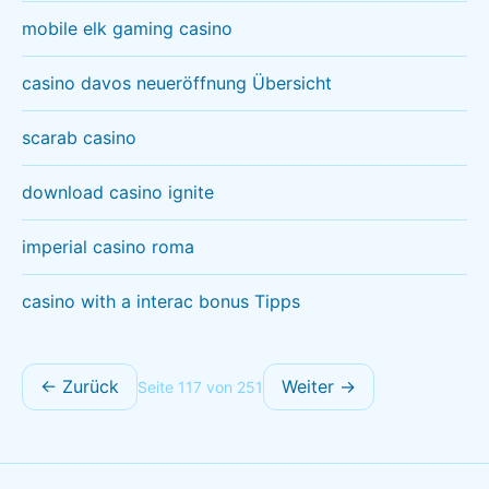
mobile elk gaming casino
casino davos neueröffnung Übersicht
scarab casino
download casino ignite
imperial casino roma
casino with a interac bonus Tipps
← Zurück
Weiter →
Seite 117 von 251