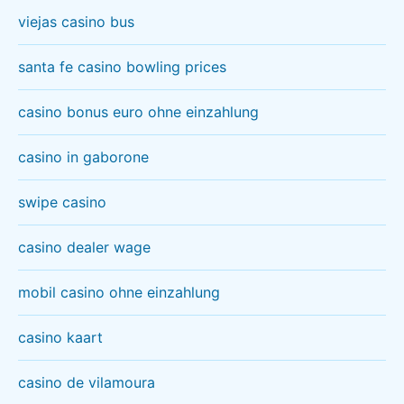
viejas casino bus
santa fe casino bowling prices
casino bonus euro ohne einzahlung
casino in gaborone
swipe casino
casino dealer wage
mobil casino ohne einzahlung
casino kaart
casino de vilamoura