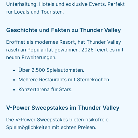
Unterhaltung, Hotels und exklusive Events. Perfekt
für Locals und Touristen.
Geschichte und Fakten zu Thunder Valley
Eröffnet als modernes Resort, hat Thunder Valley
rasch an Popularität gewonnen. 2026 feiert es mit
neuen Erweiterungen.
Über 2.500 Spielautomaten.
Mehrere Restaurants mit Sterneköchen.
Konzertarena für Stars.
V-Power Sweepstakes im Thunder Valley
Die V-Power Sweepstakes bieten risikofreie
Spielmöglichkeiten mit echten Preisen.