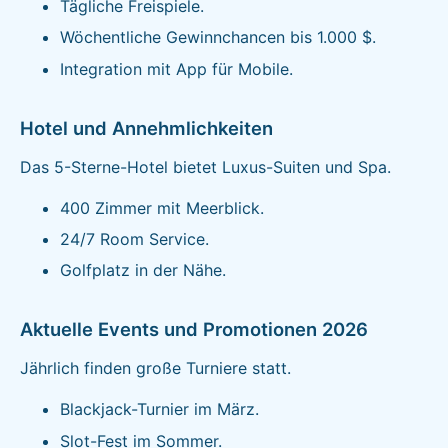
Tägliche Freispiele.
Wöchentliche Gewinnchancen bis 1.000 $.
Integration mit App für Mobile.
Hotel und Annehmlichkeiten
Das 5-Sterne-Hotel bietet Luxus-Suiten und Spa.
400 Zimmer mit Meerblick.
24/7 Room Service.
Golfplatz in der Nähe.
Aktuelle Events und Promotionen 2026
Jährlich finden große Turniere statt.
Blackjack-Turnier im März.
Slot-Fest im Sommer.